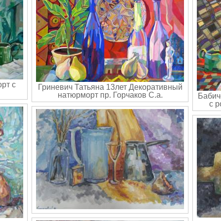
рт с
Гриневич Татьяна 13лет Декоративный
натюрморт пр. Горчаков С.а.
Бабич
с р