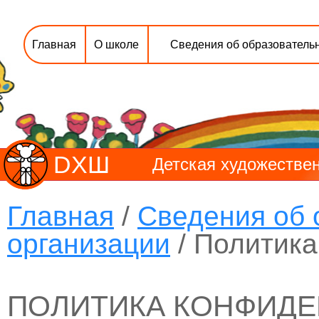
Главная
О школе
Сведения об образователь
DХШ
Детская художествен
Главная
/
Сведения об 
организации
/ Политик
ПОЛИТИКА КОНФИД