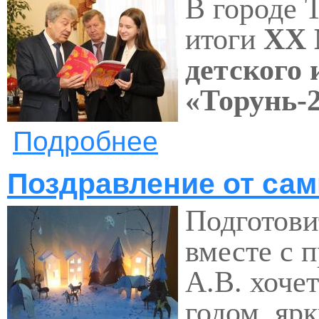
В городе 
итоги
XX 
детского 
«Торунь-2
Подробнее
о ПОЗДРАВЛЯЕМ С ПОБЕДОЙ
Поздравление от сам
Подготови
вместе с 
А.В. хоче
годом, яр